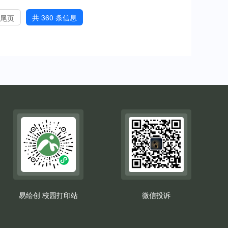
共 360 条信息
尾页
易绘创 校园打印站
微信投诉